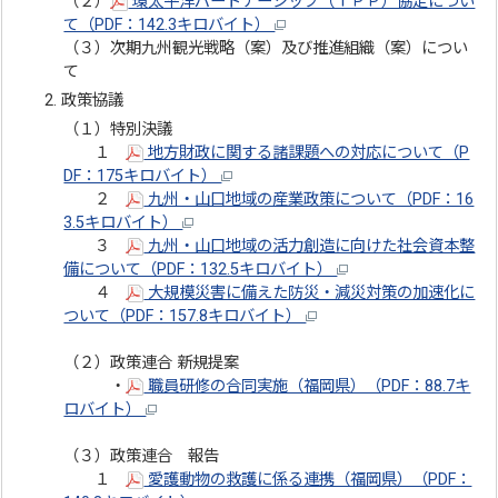
（２）
環太平洋パートナーシップ（ＴＰＰ）協定につい
て（PDF：142.3キロバイト）
（３）次期九州観光戦略（案）及び推進組織（案）につい
て
政策協議
（１）特別決議
１
地方財政に関する諸課題への対応について（P
DF：175キロバイト）
２
九州・山口地域の産業政策について（PDF：16
3.5キロバイト）
３
九州・山口地域の活力創造に向けた社会資本整
備について（PDF：132.5キロバイト）
４
大規模災害に備えた防災・減災対策の加速化に
ついて（PDF：157.8キロバイト）
（２）政策連合 新規提案
・
職員研修の合同実施（福岡県）（PDF：88.7キ
ロバイト）
（３）政策連合 報告
１
愛護動物の救護に係る連携（福岡県）（PDF：