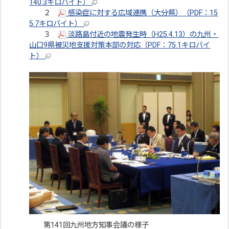
140.3キロバイト）
２
感染症に対する広域連携（大分県）（PDF：15
5.7キロバイト）
３
淡路島付近の地震発生時（H25.4.13）の九州・
山口9県被災地支援対策本部の対応（PDF：75.1キロバイ
ト）
第141回九州地方知事会議の様子