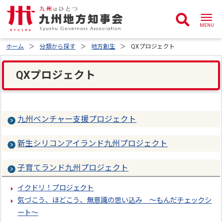
ホーム
分類から探す
地方創生
QXプロジェクト
QXプロジェクト
九州ベンチャー支援プロジェクト
新生シリコンアイランド九州プロジェクト
子育てランド九州プロジェクト
イクドリ！プロジェクト
気づこう、ほどこう、無意識の思い込み ～もんだチェックシ
ート～