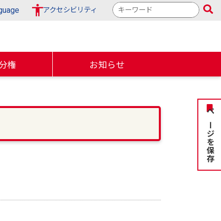
検
guage
アクセシビリティ
索
キ
ー
ワ
分権
お知らせ
ー
ド
ページを保存