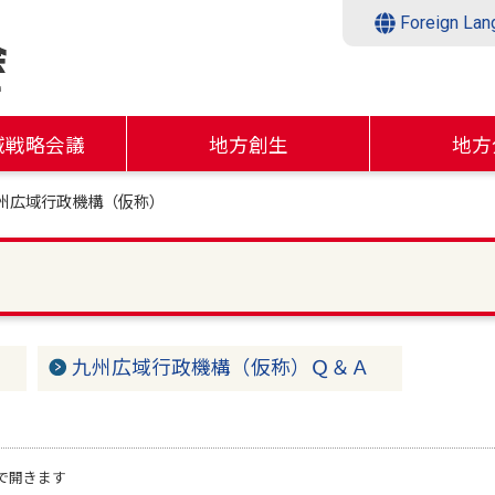
Foreign Lan
域戦略会議
地方創生
地方
州広域行政機構（仮称）
）
九州広域行政機構（仮称）Ｑ＆Ａ
で開きます