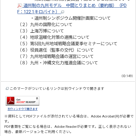
道州制の九州モデル 中間とりまとめ（要約版）（PD
F：122.1キロバイト）
・道州制シンポジウム開催計画案について
（２）九州の国際化について
（３）上海万博について
（４）地球温暖化対策の連携について
（５）第5回九州地域戦略会議夏季セミナーについて
（６）役員選任（監事の交代）について
（７）九州地域戦略会議の運営について
（８）九州・沖縄文化力推進会議について
（ID:149）
このマークがついているリンクは別ウインドウで開きます
別ウィンドウで開きます
※資料としてPDFファイルが添付されている場合は、
Adobe Acrobat(R)
が必要で
す。
PDF書類をご覧になる場合は、
Adobe Reader
が必要です。正しく表示されない
場合、最新バージョンをご利用ください。