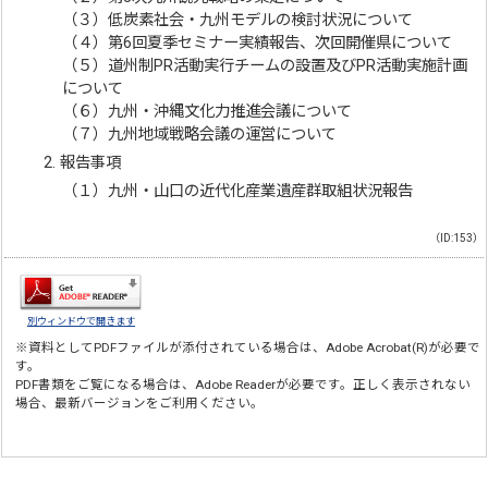
（３）低炭素社会・九州モデルの検討状況について
（４）第6回夏季セミナー実績報告、次回開催県について
（５）道州制PR活動実行チームの設置及びPR活動実施計画
について
（６）九州・沖縄文化力推進会議について
（７）九州地域戦略会議の運営について
報告事項
（１）九州・山口の近代化産業遺産群取組状況報告
（ID:153）
別ウィンドウで開きます
※資料としてPDFファイルが添付されている場合は、
Adobe Acrobat(R)
が必要で
す。
PDF書類をご覧になる場合は、
Adobe Reader
が必要です。正しく表示されない
場合、最新バージョンをご利用ください。