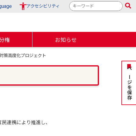
検
guage
アクセシビリティ
索
キ
ー
ワ
分権
お知らせ
ー
ド
対策高度化プロジェクト
ページを保存
民連携により推進し、