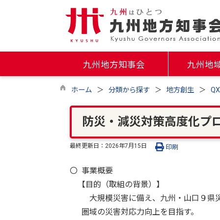
九州地方知事会
九州地
ホーム
分類から探す
地方創生
Q
防災・減災対策高度化プ
最終更新日：
2026年7月15日
印刷
〇 事業概要
【目的（取組の背景）】
大規模災害に備え、九州・山口９県災害
圏域の災害対応力向上を目指す。