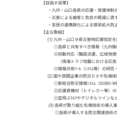
【目指す成果】
・九州・山口各県の応援・受援体制の強
・災害による被害と負担の軽減に資する
・官民の連携強化による感染拡大防止
【主な取組】
(1) 九州・山口９県災害時応援協定を
①各県と共有すべき情報（九州版EE
②初動対応（職員派遣、広域物資輸
（南海トラフ地震における応急対策
③情報共有ﾂｰﾙ（ｼｽﾃﾑ等）の研究
(2) 国や民間企業の防災ＤＸや先端技
①新総合防災情報ｼｽﾃﾑ（SOBO-W
②応援資機材（トイレカー等）の
③空飛ぶｸﾙﾏやデジタルツインなど
(3) 各県が取り組む先端技術の導入
①各県が導入する防災関連技術の効果や課