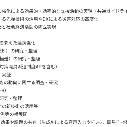
化による効果的・効率的な支援活動の実現（共通ガイドラ
先端技術の活用やDXによる災害対応の高度化
と社会経済活動の両立実現
踏まえた連携強化
I）の研究・整理
送）の研究・整理
職員派遣制度APを含む）
・実証
術の動向に関する調査・研究
EB）
研究・整理
の新技術の活用等
事例等の横展開
題の共有（生成AIによる音声入力やﾄﾞﾛｰﾝ、衛星ﾃﾞｰﾀ