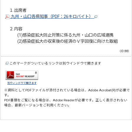
１.出席者
九州・山口各県知事（PDF：26キロバイト）
２.内容
(1)感染症拡大防止対策に係る九州・山口の広域連携
(2)感染症拡大の収束後の経済のＶ字回復に向けた取組
（ID:88）
このマークがついているリンクは別ウインドウで開きます
別ウィンドウで開きます
※資料としてPDFファイルが添付されている場合は、
Adobe Acrobat(R)
が必要で
す。
PDF書類をご覧になる場合は、
Adobe Reader
が必要です。正しく表示されない
場合、最新バージョンをご利用ください。